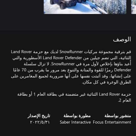
الوصف
قم بترقية مجموعة مركبات SnowRunner لديك مع حزمة Land Rover
الثنائية، التي تضم جيلين من Land Rover Defender الأسطورية والتي
أُعيد بناؤها بإخلاص لأول مرة في SnowRunner. لا تزال سلسلة
Defender رمزًا للقوة والمتانة والتنوع بعد مرور ما يقرب من 70 عامًا
على إنشائها، وقد أثبتت نفسها على أنها ضرورية لجميع المغامرين على
حزمة Land Rover الثنائية غير متضمنة في بطاقة العام 1 أو بطاقة
العام 2.
منشور بواسطة
مطورة بواسطة
تاريخ الإصدار
Focus Entertainment
Saber Interactive
٣١‏/٥‏/٢٠٢٢