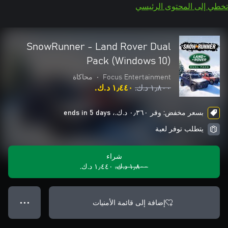
تخطي إلى المحتوى الرئيسي
SnowRunner - Land Rover Dual
Pack (Windows 10)
Focus Entertainment
•
محاكاة
١٫٨٠٠ د.ك.‏
١٫٤٤٠ د.ك.‏
بسعر مخفض: وفر ٠٫٣٦٠ د.ك.‏، ends in 5 days
يتطلب توفر لعبة
شراء
١٫٨٠٠ د.ك.‏
١٫٤٤٠ د.ك.‏
إضافة إلى قائمة الأمنيات
● ● ●