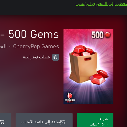
تخطي إلى المحتوى الرئيسي
 - 500 Gems
CherryPop Games
•
الح
يتطلب توفر لعبة
شراء
إضافة إلى قائمة الأمنيات
١٫٥٠٠ د.ك.‏