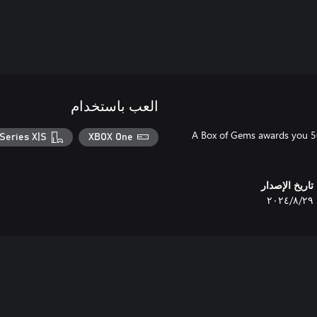
العب باستخدام
A Box of Gems awards you 5
Series X|S
XBOX One
تاريخ الإصدار
٢٩‏/٨‏/٢٠٢٤