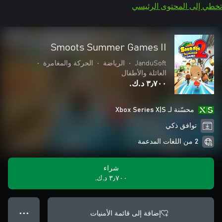
تخطي إلى المحتوى الرئيسي
Smoots Summer Games II
JanduSoft
•
الرياضة
•
الحركة والمغامرة
•
العائلة والأطفال
٣٫٧٠٠ د.ك.‏
محسّنة لـ Xbox Series X|S
توافق ذكي
2 من اللغات المدعمة
شراء
٣٫٧٠٠ د.ك.‏
إضافة إلى قائمة الأمنيات
● ● ●