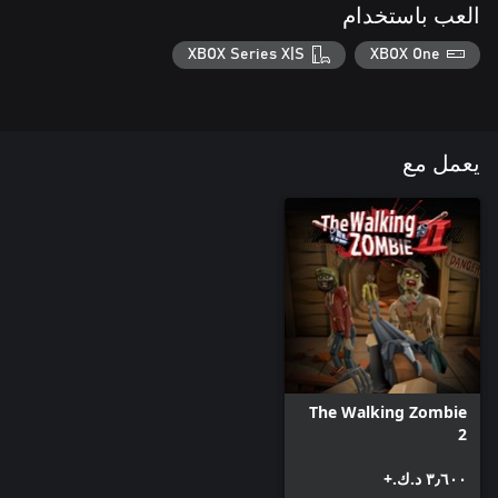
العب باستخدام
XBOX Series X|S
XBOX One
يعمل مع
The Walking Zombie
2
٣٫٦٠٠ د.ك.‏+