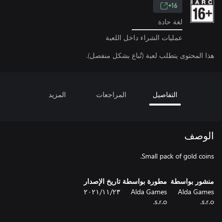
16+
لغة حادة
عمليات الشراء داخل اللعبة
هذا المحتوى يتطلب لعبة (تُباع بشكل منفصل).
التفاصيل
المراجعات
المزيد
الوصف
Small pack of gold coins.
منشور بواسطة
مطورة بواسطة
تاريخ الإصدار
Alda Games
Alda Games
٢٣‏/١١‏/٢٠٢١
s.r.o.
s.r.o.