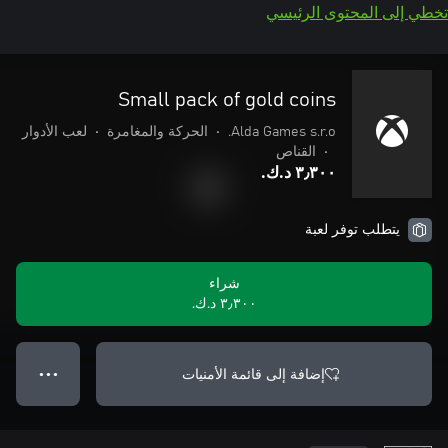
تخطي إلى المحتوى الرئيسي
Small pack of gold coins
Alda Games s.r.o.
•
الحركة والمغامرة
•
لعب الأدوار
•
القناص
٣٫٣٠٠ د.ك.‏
يتطلب توفر لعبة
شراء
٣٫٣٠٠ د.ك.‏
إضافة إلى قائمة الأمنيات
● ● ●