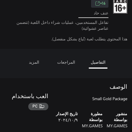
16+
عنف حاد
تفاعل المستخدمين، عمليات شراء داخل اللعبة (تتضمن
عناصر عشوائية)
هذا المحتوى يتطلب لعبة (تُباع بشكل منفصل).
التفاصيل
المراجعات
المزيد
الوصف
العب باستخدام
Small Gold Package
PC
منشور
مطورة
تاريخ الإصدار
٩‏/١٠‏/٢٠٢٤
بواسطة
بواسطة
MY.GAMES
MY.GAMES