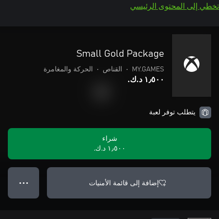
تخطي إلى المحتوى الرئيسي
Small Gold Package
MY.GAMES
•
القناص
•
الحركة والمغامرة
١٫٥٠٠ د.ك.‏
يتطلب توفر لعبة
شراء
١٫٥٠٠ د.ك.‏
إضافة إلى قائمة الأمنيات
● ● ●