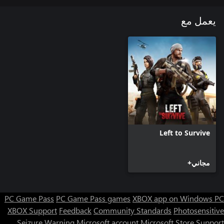
يعمل مع
Left to Survive
مجاني+
PC Game Pass
PC Game Pass games
XBOX app on Windows PC
XBOX Support
Feedback
Community Standards
Photosensitive
Seizure Warning
Microsoft account
Microsoft Store Support