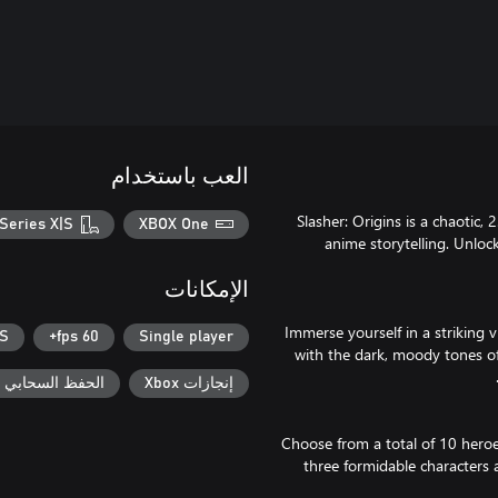
العب باستخدام
Slasher: Origins is a chaotic,
Series X|S
XBOX One
anime storytelling. Unlock
الإمكانات
Immerse yourself in a striking v
|S
60 fps+
Single player
with the dark, moody tones of 
إنجازات Xbox
الحفظ السحابي لـ ox
Choose from a total of 10 heroes,
three formidable characters 