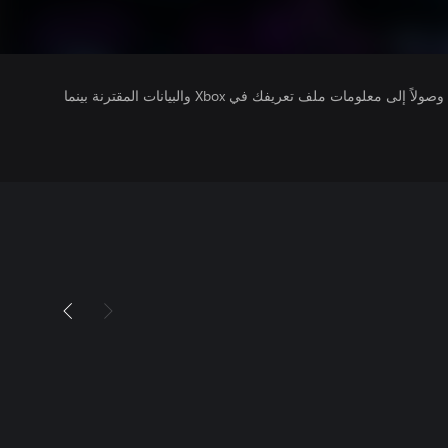
يتلقى ناشرو الألعاب التي تقوم بتشغيلها وصولاً إلى معلومات ملف تعريفك في Xbox والبيانات المقترنة بينما