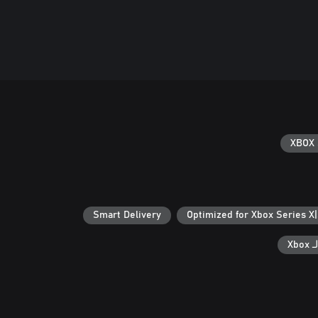
XBOX 
Smart Delivery
Optimized for Xbox Series X
Xb