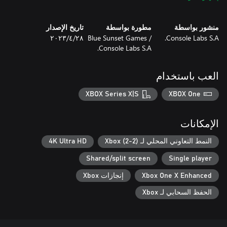
- use over 50 different weapons and special attacks to beat your
منشور بواسطة
مطورة بواسطة
تاريخ الإصدار
Console Labs S.A.
Blue Sunset Games /
٢٨‏/٤‏/٢٠٢٣
Console Labs S.A.
العب باستخدام
XBOX Series X|S
XBOX One
The unique graphical setting, being a combination of a realistic
world and satire, create a specific atmosphere, that you will find
الإمكانات
النمط التعاوني المحلي لـ Xbox (2-2)
4K Ultra HD
Are you ready? They are coming!
Shared/split screen
Single player
Xbox One X Enhanced
إنجازات Xbox
الحفظ السحابي لـ Xbox