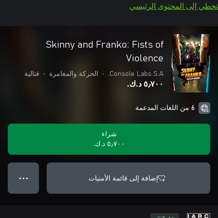
تخطي إلى المحتوى الرئيسي
Skinny and Franko: Fists of
Violence
Console Labs S.A.
•
الحركة والمغامرة
•
قتالية
٥٫٧٠٠ د.ك.‏
6 من اللغات المدعمة
شراء
٥٫٧٠٠ د.ك.‏
إضافة إلى قائمة الأمنيات
● ● ●