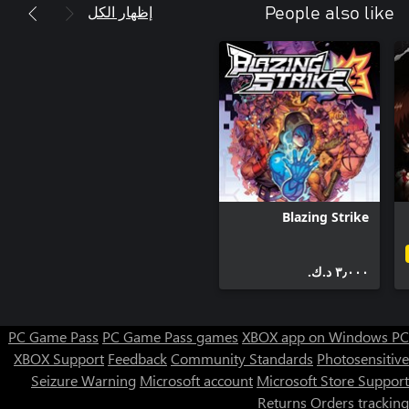
إظهار الكل
People also like
Blazing Strike
٣٫٠٠٠ د.ك.‏
PC Game Pass
PC Game Pass games
XBOX app on Windows PC
XBOX Support
Feedback
Community Standards
Photosensitive
Seizure Warning
Microsoft account
Microsoft Store Support
Returns
Orders tracking