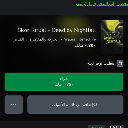
تخطي إلى المحتوى الرئيسي
Sker Ritual - Dead by Nightfall
Wales Interactive
•
الحركة والمغامرة
•
القناص
٠٫٧٥٠ د.ك.‏
يتطلب توفر لعبة
شراء
٠٫٧٥٠ د.ك.‏
إضافة إلى قائمة الأمنيات
● ● ●