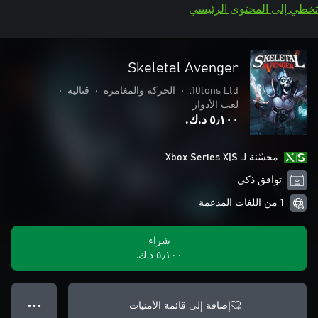
تخطي إلى المحتوى الرئيسي
Skeletal Avenger
10tons Ltd.
•
الحركة والمغامرة
•
قتالية
•
لعب الأدوار
٥٫١٠٠ د.ك.‏
محسّنة لـ Xbox Series X|S
توافق ذكي
1 من اللغات المدعمة
شراء
٥٫١٠٠ د.ك.‏
إضافة إلى قائمة الأمنيات
● ● ●