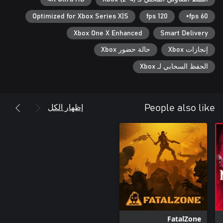
Optimized for Xbox Series X|S
120 fps
60 fps+
Xbox One X Enhanced
Smart Delivery
إنجازات Xbox
حالة حضور Xbox
الحفظ السحابي لـ Xbox
إظهار الكل
People also like
FatalZone