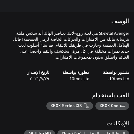
الوصف
Skeletal Avenger هي لعبة روج-لايك بعناصر الهاك أند سلاش مليئة
بترسانة هائلة من الامتيازات والحركات الخاصة لرمي الجمجمة! قاتل
الهياكل العظمية وحارب في طريقك للانتقام. قم ببناء أسلوب لعب
جديد بميزات مختلفة في كل مرة. استكشف وانتقم واحصل على
الغنائم وانطلق بجنون بمجموعات الامتيازات.
منشور بواسطة
مطورة بواسطة
تاريخ الإصدار
10tons Ltd.
10tons Ltd.
٢٩‏/٩‏/٢٠٢١
العب باستخدام
XBOX Series X|S
XBOX One
الإمكانات
النمط التعاوني المحلي لـ Xbox (2-4)
4K Ultra HD