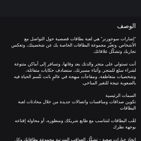
الوصف
"إشارات سوجورنر" هي لعبة بطاقات قصصية حول التواصل مع
الأشخاص. وتعبِّر مجموعة البطاقات الخاصة بك عن شخصيتك، وتعكس
أنت تستولي على متجر والدتك بعد وفاتها، وتسافر إلى أماكن متنوعة
لشراء سلع للمتجر. وأثناء مسيرتك، ستصادف حكايات متفائلة،
وشخصيات متعاطفة، ومفاجآت مبهِجة في عالمٍ باتت تتَّسم الحياة فيه
تكوين صداقات ومنافسات واتصالات جديدة من خلال محادثات لعبة
لعْب البطاقات لتتناسب مع طابع شريكك ومنظوره، أو محاولة إقناعه
اتخاذ خيارات صعبة - تشكِّل العواقب المترتبة مجموعة بطاقاتك وكل