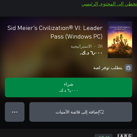
تخطي إلى المحتوى الرئيسي
Sid Meier’s Civilization® VI: Leader
Pass (Windows PC)
2K
•
الاستراتيجية
٦٫٠٠٠ د.ك.‏
يتطلب توفر لعبة
شراء
٦٫٠٠٠ د.ك.‏
إضافة إلى قائمة الأمنيات
● ● ●