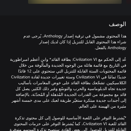
الوصف
عُد إلى الحكم مع Civilization VI: بطاقة القائد* وابنِ أعظم امبراطورية
في التاريخ مع قائمة هائلة من الوجوه الجديدة والمألوفة من خلال
قائمة المحتويات الستة القابلة للتنزيل التي ستحتوي على 12 قائدًا
جديدًا تمامًا في Civilization VI وستة تغييرات جديدة لقادة Civilization
الكلاسيكيين. تشجّعك بطاقة القائد على خوض المغامرات بأساليب
جديدة تجاه الدبلوماسية والحرب والتوسّع وغير ذلك الكثير. يصل كل
قائد مع مجموعة من القدرات الجديدة المُذهلة أو المُحدّثة، بالإضافة
إلى أجندات جديدة مبتكرة ستغيّر طريقة لعبك على مدى خمسة أشهر
*يُشترط التوفر على اللعبة الأساسية للوصول إلى كل محتوى تذكرة
القائد للعبة Civilization VI، كما يُشترط التوفر على حزمات المحتوى
القابلة للتنزيل للوصول إلى بعض القادة. ستصبح تذكرة الموسم متوفرة