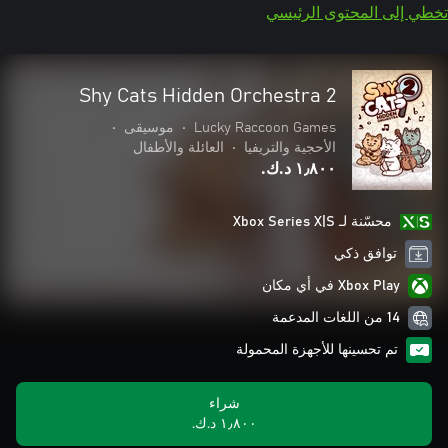
تخطي إلى المحتوى الرئيسي
Shy Cats Hidden Orchestra 2
Lucky Raccoon Games
•
موسيقى
•
الأحجية والتريفيا
•
العائلة والأطفال
١٫٨٠٠ د.ك.‏
محسّنة لـ Xbox Series X|S
توافق ذكي
Xbox Play في أي مكان
14 من اللغات المدعمة
تم تحسينها للأجهزة المحمولة
شراء
١٫٨٠٠ د.ك.‏