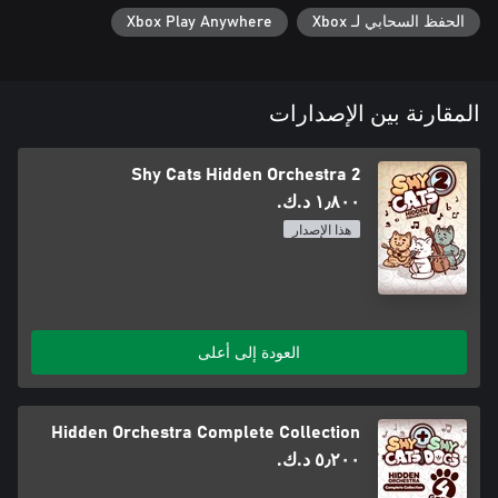
الحفظ السحابي لـ Xbox
Xbox Play Anywhere
المقارنة بين الإصدارات
Shy Cats Hidden Orchestra 2
١٫٨٠٠ د.ك.‏
هذا الإصدار
العودة إلى أعلى
Hidden Orchestra Complete Collection
٥٫٢٠٠ د.ك.‏