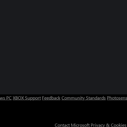
ws PC
XBOX Support
Feedback
Community Standards
Photosens
Contact Microsoft
Privacy & Cookies