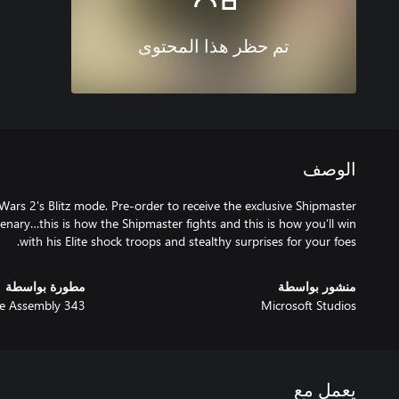
تم حظر هذا المحتوى
الوصف
Wars 2's Blitz mode. Pre-order to receive the exclusive Shipmaster
enary…this is how the Shipmaster fights and this is how you’ll win
with his Elite shock troops and stealthy surprises for your foes.
منشور بواسطة
مطورة بواسطة
343 Industries / Creative Assembly
Microsoft Studios
يعمل مع