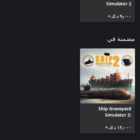
Simulator 2
٩٫٠٠٠ د.ك.‏+
مضمنة في
Ship Graveyard
Simulator 2:
Complete Edition
١٢٫٠٠٠ د.ك.‏+