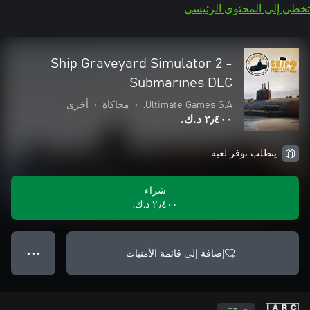
تخطي إلى المحتوى الرئيسي
Ship Graveyard Simulator 2 -
Submarines DLC
Ultimate Games S.A.
•
محاكاة
•
أخرى
٢٫٤٠٠ د.ك.‏
يتطلب توفر لعبة
شراء
٢٫٤٠٠ د.ك.‏
إضافة إلى قائمة الأمنيات
● ● ●