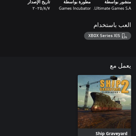
منشور بواسطة
مطورة بواسطة
تاريخ الإصدار
Ultimate Games S.A.
Games Incubator
٧‏/٨‏/٢٠٢٥
العب باستخدام
XBOX Series X|S
يعمل مع
Ship Graveyard