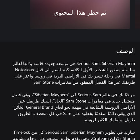
تم حظر هذا المحتوى
الوصف
Serious Sam: Siberian Mayhem هي توسعة جديدة قائمة بذاتها لعالم
سلسلة منظور الشخص الأول الكلاسيكية. انضم إلى قتال Notorious
Mental في رحلة تسير بك في الأراضي البرية في روسيا واعثر على
مرحبًا بك في عالم Serious Sam في "Siberian Mayhem"، وهي فصل
مستقل جديد في مغامرات Sam Stone "الجاد". اسلك طريقك عبر
الأراضي الروسية الشائعة في مهمة نحو لحاق General Brand الخائن
الذي يبقى دائمًا متقدمًا بخطوة على Sam في كل منعطف. الطريق
شارك في تطوير Serious Sam: Siberian Mayhem كل من Timelock
Studio وكذلك Croteam، وهي تقدم نظرة موسعة على رحلة مشابهة