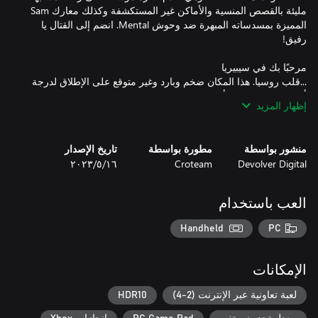
مليئة بالقصص المنسية والأماكن غير المستكشفة وكذلك معارك Sam
المميزة بمسدساته المبهرة ضد وحوش Mental. انضم إلى القتال يا
...قلب روسيا. هذا المكان ضخم وبارد وغير متوقع على الإطلاق لدرجة
أن الغزاة الفضائيين أنفسهم يشعرون بالتيه فيه. سافر عبر مجموعة من
إظهار المزيد
خمس مراحل جديدة في عالم جميل وخطير، من سواحل القطب
الشمالي والغابات المقفرة إلى القرى المهجورة ومدينة أشباح تقشعر
منشور بواسطة
مطورة بواسطة
تاريخ الإصدار
Devolver Digital
Croteam
١٦‏/٥‏/٢٠٢٣
لا ينجو في سيبيريا إلا أقوى الأرواح، وإن Mental يعرف ذلك جيدًا. تنضم
مجموعة جديدة من الأعداء والزعماء الخطرين إلى حشد الأعداء في
العب باستخدام
"Siberian Mayhem"، ومن بينهم مجموعة من المخلوقات الأكثر تقدمًا
Handheld
PC
يوجد شيء واحد فقط يقف بين Serious Sam وأعدائه: مسدس. متع
الإمكانات
نفسك بترسانة قاتلة من الأسلحة الجديدة، من الكلاشنكوف الأسطوري
إلى رامي السهام "بيرون" التجريبي، والمزيد. هل ترغب في أن تسبب
لعبة تعاونية عبر الإنترنت (2-4)
HDR10
الموت من أعلى أم أن تصير جسمًا واحدًا مع 50 طنًا من القوة النارية