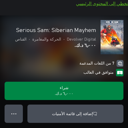
تخطي إلى المحتوى الرئيسي
Serious Sam: Siberian Mayhem
Devolver Digital
•
الحركة والمغامرة
•
القناص
٦٫٠٠٠ د.ك.‏
7 من اللغات المدعمة
متوافق في الغالب
شراء
٦٫٠٠٠ د.ك.‏
إضافة إلى قائمة الأمنيات
● ● ●