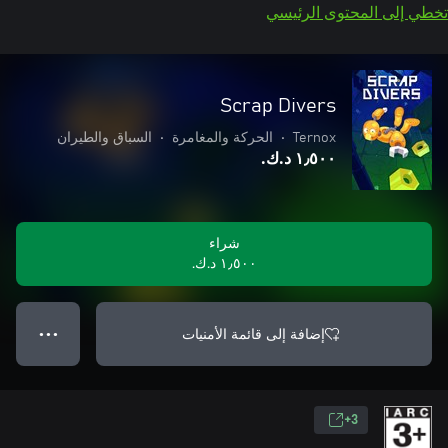
تخطي إلى المحتوى الرئيسي
Scrap Divers
Ternox
•
الحركة والمغامرة
•
السباق والطيران
١٫٥٠٠ د.ك.‏
شراء
١٫٥٠٠ د.ك.‏
إضافة إلى قائمة الأمنيات
● ● ●
3+