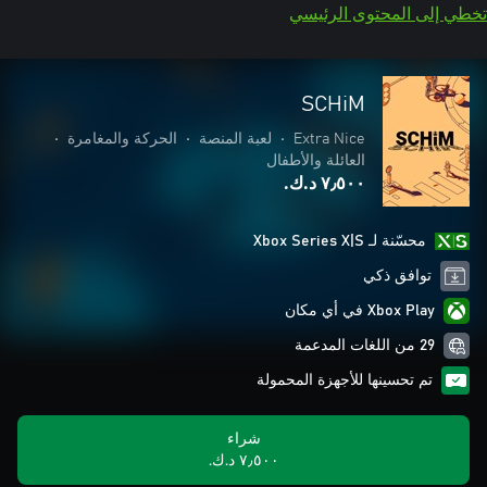
تخطي إلى المحتوى الرئيسي
SCHiM
Extra Nice
•
لعبة المنصة
•
الحركة والمغامرة
•
العائلة والأطفال
٧٫٥٠٠ د.ك.‏
محسّنة لـ Xbox Series X|S
توافق ذكي
Xbox Play في أي مكان
29 من اللغات المدعمة
تم تحسينها للأجهزة المحمولة
شراء
٧٫٥٠٠ د.ك.‏