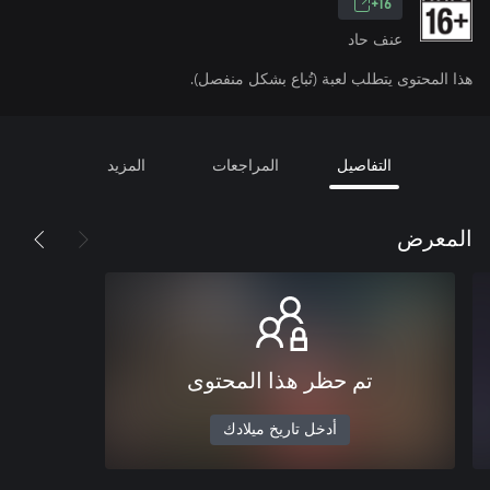
16+
عنف حاد
هذا المحتوى يتطلب لعبة (تُباع بشكل منفصل).
التفاصيل
المراجعات
المزيد
المعرض
تم حظر هذا المحتوى
أدخل تاريخ ميلادك