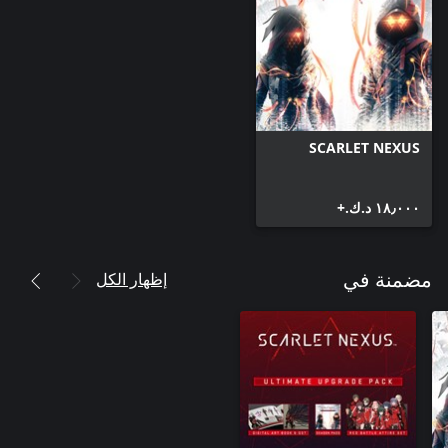
SCARLET NEXUS
١٨٫٠٠٠ د.ك.‏+
إظهار الكل
مضمنة في