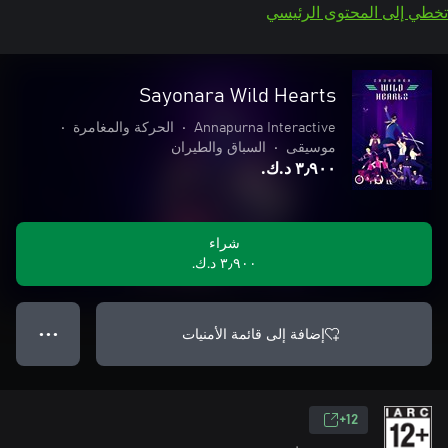
تخطي إلى المحتوى الرئيسي
Sayonara Wild Hearts
Annapurna Interactive
•
الحركة والمغامرة
•
موسيقى
•
السباق والطيران
٣٫٩٠٠ د.ك.‏
شراء
٣٫٩٠٠ د.ك.‏
إضافة إلى قائمة الأمنيات
● ● ●
12+