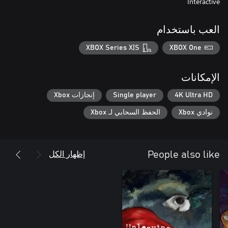
Interactive
العب باستخدام
XBOX Series X|S
XBOX One
الإمكانات
4K Ultra HD
Single player
إنجازات Xbox
نوادي Xbox
الحفظ السحابي لـ Xbox
إظهار الكل
People also like