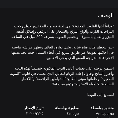
الوصف
"وداعاً أيتها القلوب المجنونة" هي لعبة فيديو حالمة تدور حول ركوب
الدراجات النارية وألواح التزلج والشجار على الرقص وإطلاق أشعة
حين يتحطم قلب فتاة شابة، يختل توازن العالم. وتظهر فراشة ماسية
في أحلامها تقودها عبر طريق سريع في أنحاء السماء حيث تجد نصفها
استمتع برحلة على نغمات أغاني البوب المكتوبة خصيصاً لهذه اللعبة
وأحرز النتائج وحاول إعادة الوئام للعالم، الذي يختبئ في قلوب "الموتة
الصغيرة" وحلفائها سيئي الطالع: "الشياطين الراقصة" و"الأقمار
لنستمع إلى البوب!
منشور بواسطة
مطورة بواسطة
تاريخ الإصدار
Annapurna
Simogo
٢٥‏/٢‏/٢٠٢٠