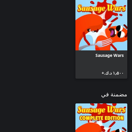
Sausage Wars
١٫٥٠٠ د.ك.‏+
مضمنة في