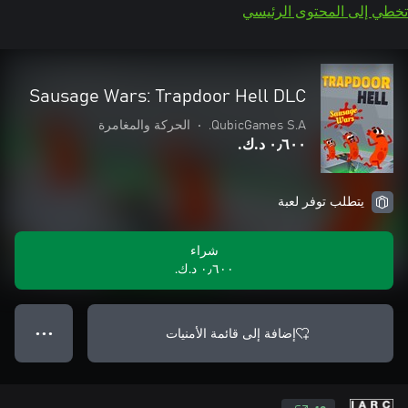
تخطي إلى المحتوى الرئيسي
Sausage Wars: Trapdoor Hell DLC
QubicGames S.A.
•
الحركة والمغامرة
٠٫٦٠٠ د.ك.‏
يتطلب توفر لعبة
شراء
٠٫٦٠٠ د.ك.‏
إضافة إلى قائمة الأمنيات
● ● ●