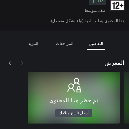
12+
عنف متوسط
هذا المحتوى يتطلب لعبة (تُباع بشكل منفصل).
التفاصيل
المراجعات
المزيد
المعرض
تم حظر هذا المحتوى
أدخل تاريخ ميلادك