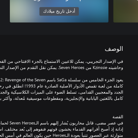
أدخل تاريخ ميلادك
الوصف
كاملة من لعبة تقمص الأدوار ال
في عصر مضى، ق
إدانة إذ أصبح أقرانهم القدماء يخشون قوتهم فنفوهم إلى بُعد مختلف. اس