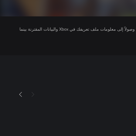
يتلقى ناشرو الألعاب التي تقوم بتشغيلها وصولاً إلى معلومات ملف تعريفك في Xbox والبيانات المقترنة بينما