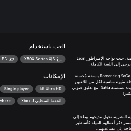
العب باستخدام
في الإصدار التجريبي، يمكن للاعبين الاستمتاع بالجزء الافتتاحي من القصة، حيث يواجه الإمبراطور Leon
PC
XBOX Series X|S
يعود الجزء الخامس من سلسلة SaGa باسم Romancing SaGa 2: Revenge of the Seven بنسخة مُحسنة
الإمكانات
أصلية الصادرة عام 1993! انطلق في رحلة مثيرة مناسبة لكل من اللاعبين
الجدد والمعجبين القدامى، تسلط الضوء على الميزات الكلاسيكية والجديدة لسلسلة SaGa، مع تعليق صوتي
Single player
4K Ultra HD
الحفظ السحابي لـ Xbox
ywhere
اتل محاربون يُشار إليهم باسم الـSeven Heroes لحماية البشرية. تحول مديحهم ببطء إلى
تمر ذكر أعمالهم النبيلة كأساطير