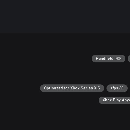
Handheld
Optimized for Xbox Series X|S
60 fps+
Xbox Play An