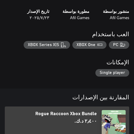
منشور بواسطة
مطورة بواسطة
تاريخ الإصدار
Afil Games
Afil Games
٢٣‏/٧‏/٢٠٢٥
العب باستخدام
XBOX Series X|S
XBOX One
PC
الإمكانات
Single player
المقارنة بين الإصدارات
Rogue Raccoon Xbox Bundle
٢٫٤٠٠ د.ك.‏