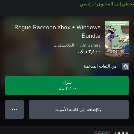
تخطي إلى المحتوى الرئيسي
Rogue Raccoon Xbox + Windows
Bundle
Afil Games
•
الكلاسيكيات
٣٫١٠٠ د.ك.‏
1 من اللغات المدعمة
شراء
٣٫١٠٠ د.ك.‏
إضافة إلى قائمة الأمنيات
● ● ●