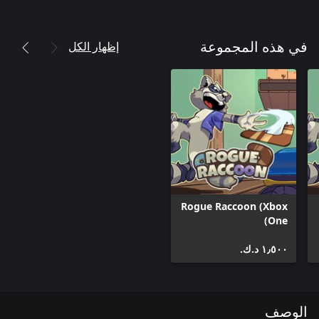
إظهار الكل
في هذه المجموعة
Rogue Raccoon (Xbox
One)
١٫٥٠٠ د.ك.‏
الوصف