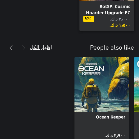
RotSP: Cosmic
Hoarder Upgrade PC
٣٫٠٠٠ د.ك.‏
-50%
١٫٥٠٠ د.ك.‏
إظهار الكل
People also like
Ocean Keeper
٣٫٩٠٠ د.ك.‏