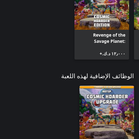
Revenge of the
Savage Planet:
Cosmic Hoarder
١٢٫٠٠٠ د.ك.‏+
Edition
الوظائف الإضافية لهذه اللعبة