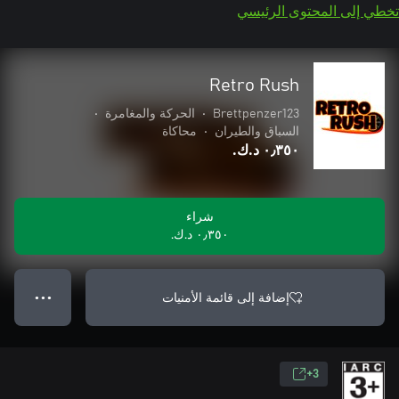
تخطي إلى المحتوى الرئيسي
Retro Rush
Brettpenzer123
•
الحركة والمغامرة
•
السباق والطيران
•
محاكاة
٠٫٣٥٠ د.ك.‏
شراء
٠٫٣٥٠ د.ك.‏
إضافة إلى قائمة الأمنيات
● ● ●
3+