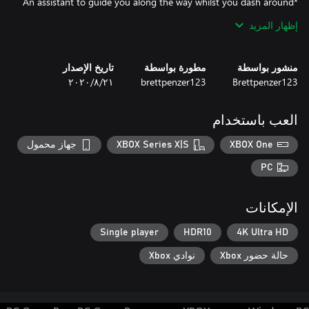
*An assistant to guide you along the way whilst you dash around
the city. Keeping you entertained as you play with the in-built
إظهار المزيد
*Let your ears clam to the soothing classical music, hear the beat
منشور بواسطة
مطورة بواسطة
تاريخ الإصدار
Brettpenzer123
brettpenzer123
٢١‏/٨‏/٢٠٢٠
Is that the tires burning or the Sunday dinner?
العب باستخدام
XBOX One
XBOX Series X|S
جهاز محمول
PC
الإمكانات
Single player
HDR10
4K Ultra HD
حالة حضور Xbox
نوادي Xbox