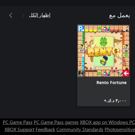
إظهار الكل
يعمل مع
Rento Fortune
٣٫٠٠٠ د.ك.‏+
PC Game Pass
PC Game Pass games
XBOX app on Windows PC
XBOX Support
Feedback
Community Standards
Photosensitive