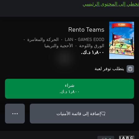
تخطي إلى المحتوى الرئيسي
Rento Teams
LAN - GAMES EOOD
•
الحركة والمغامرة
•
الورق واللوحة
•
الأحجية والتريفيا
١٫٨٠٠ د.ك.‏
يتطلب توفر لعبة
شراء
١٫٨٠٠ د.ك.‏
إضافة إلى قائمة الأمنيات
● ● ●