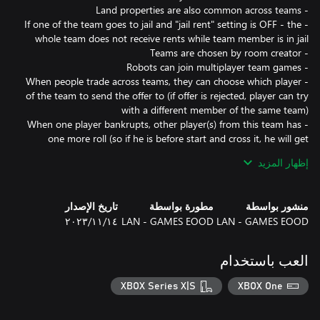
- If one of the team goes to jail and "jail rent" setting is OFF - the
- When people trade across teams, they can choose which player
of the team to send the offer to (if offer is rejected, player can try
- When one player bankrupts, other player(s) from this team has
one more roll (so if he is before start and cross it, he will get
إظهار المزيد
- Game ends when other team(s) bankrupt and all players from
منشور بواسطة
مطورة بواسطة
تاريخ الإصدار
Just like the deep board, this team feature is paid only if you
LAN - GAMES EOOD
LAN - GAMES EOOD
١٤‏/١١‏/٢٠٢٣
You can join team games for free in the main Rento game (but
العب باستخدام
Good luck team!
XBOX Series X|S
XBOX One