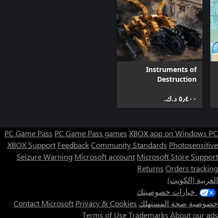
Instruments of
Destruction
٥٫٤٠٠ د.ك.‏
PC Game Pass
PC Game Pass games
XBOX app on Windows PC
XBOX Support
Feedback
Community Standards
Photosensitive
Seizure Warning
Microsoft account
Microsoft Store Support
Returns
Orders tracking
العربية (الكويت)
خيارات خصوصيتك
خصوصية صحة المستهلك
Privacy & Cookies
Contact Microsoft
Terms of Use
Trademarks
About our ads