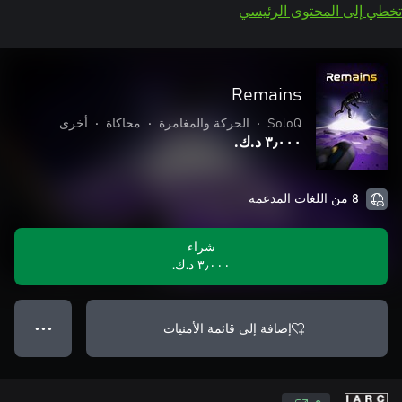
تخطي إلى المحتوى الرئيسي
Remains
SoloQ
•
الحركة والمغامرة
•
محاكاة
•
أخرى
٣٫٠٠٠ د.ك.‏
8 من اللغات المدعمة
شراء
٣٫٠٠٠ د.ك.‏
إضافة إلى قائمة الأمنيات
● ● ●