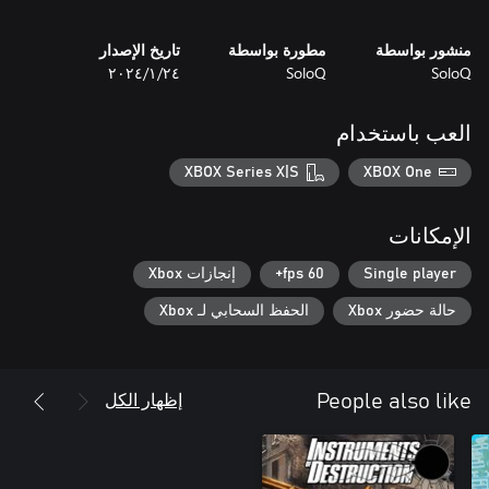
Research - search the area to find new resources, but don't fly
منشور بواسطة
مطورة بواسطة
تاريخ الإصدار
too far.
SoloQ
SoloQ
٢٤‏/١‏/٢٠٢٤
العب باستخدام
XBOX Series X|S
XBOX One
الإمكانات
Single player
60 fps+
إنجازات Xbox
حالة حضور Xbox
الحفظ السحابي لـ Xbox
إظهار الكل
People also like