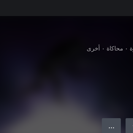
ة
•
محاكاة
•
أخرى
● ● ●