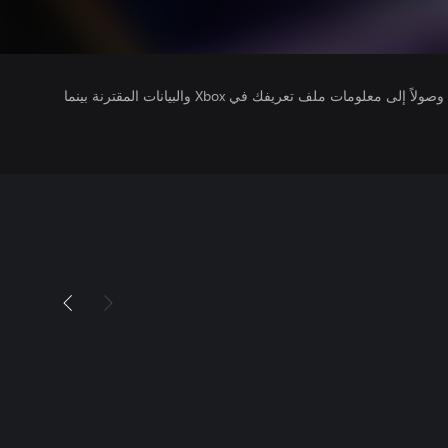
يتلقى ناشرو الألعاب التي تقوم بتشغيلها وصولاً إلى معلومات ملف تعريفك في Xbox والبيانات المقترنة بينما