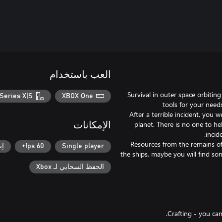
العب باستخدام
Survival in outer space orbitin
Series X|S
XBOX One
After a terrible incident, you w
planet. There is no one to h
الإمكانات
Resources from the remains of 
Single player
60 fps+
إن
the ships, maybe you will find s
الحفظ السحابي لـ Xbox