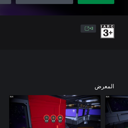
3+
المعرض