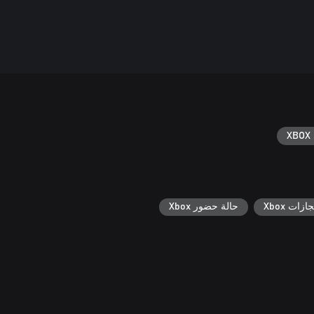
XBOX 
جازات Xbox
حالة حضور Xbox