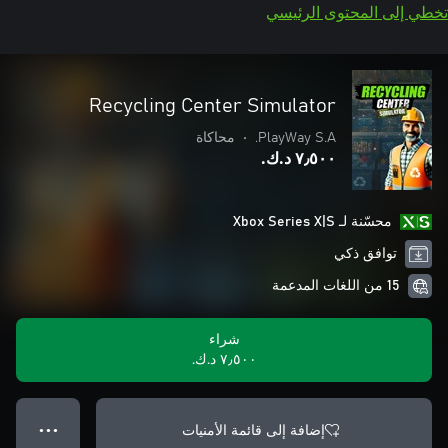
تخطي إلى المحتوى الرئيسي
Recycling Center Simulator
PlayWay S.A.
•
محاكاة
٧٫٥٠٠ د.ك.‏
محسّنة لـ Xbox Series X|S
توافق ذكي
15 من اللغات المدعمة
شراء
٧٫٥٠٠ د.ك.‏
إضافة إلى قائمة الأمنيات
● ● ●