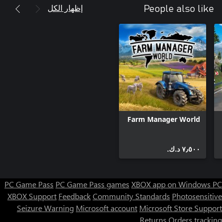
إظهار الكل
People also like
Farm Manager World
٧٫٥٠٠ د.ك.‏
PC Game Pass
PC Game Pass games
XBOX app on Windows PC
XBOX Support
Feedback
Community Standards
Photosensitive
Seizure Warning
Microsoft account
Microsoft Store Support
Returns
Orders tracking