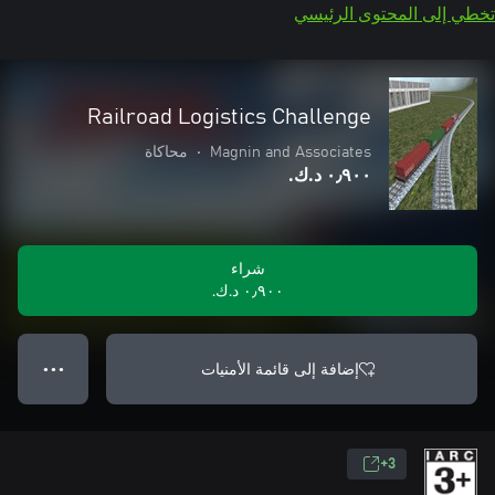
تخطي إلى المحتوى الرئيسي
Railroad Logistics Challenge
Magnin and Associates
•
محاكاة
٠٫٩٠٠ د.ك.‏
شراء
٠٫٩٠٠ د.ك.‏
إضافة إلى قائمة الأمنيات
● ● ●
3+