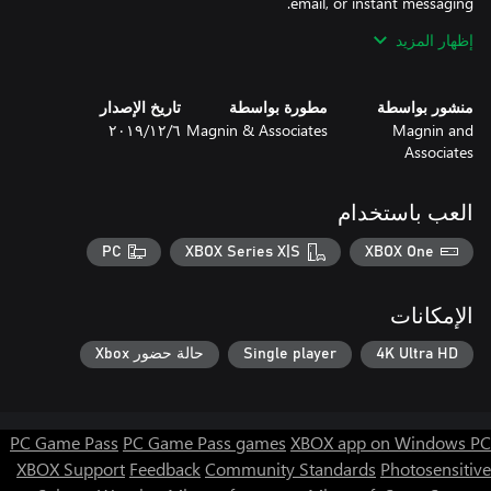
إظهار المزيد
Windows 10 UWP (Universal Windows Platform) plays on
Windows 10 PC or Xbox. Use Xbox One controller, mouse, and
touchpad controls.
منشور بواسطة
مطورة بواسطة
تاريخ الإصدار
Magnin and
Magnin & Associates
٦‏/١٢‏/٢٠١٩
Associates
العب باستخدام
PC
XBOX Series X|S
XBOX One
الإمكانات
4K Ultra HD
Single player
حالة حضور Xbox
PC Game Pass
PC Game Pass games
XBOX app on Windows PC
XBOX Support
Feedback
Community Standards
Photosensitive