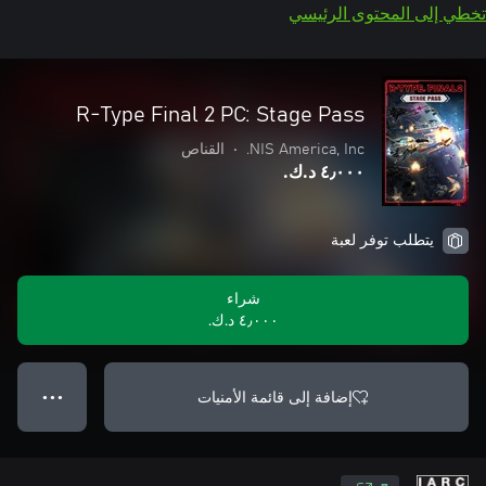
تخطي إلى المحتوى الرئيسي
R-Type Final 2 PC: Stage Pass
NIS America, Inc.
•
القناص
٤٫٠٠٠ د.ك.‏
يتطلب توفر لعبة
شراء
٤٫٠٠٠ د.ك.‏
إضافة إلى قائمة الأمنيات
● ● ●