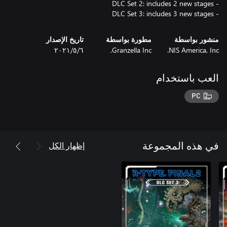
- DLC Set 3: includes 3 new stages
منشور بواسطة
مطورة بواسطة
تاريخ الإصدار
NIS America, Inc.
Granzella Inc.
٦‏/٥‏/٢٠٢١
العب باستخدام
PC
إظهار الكل
في هذه المجموعة