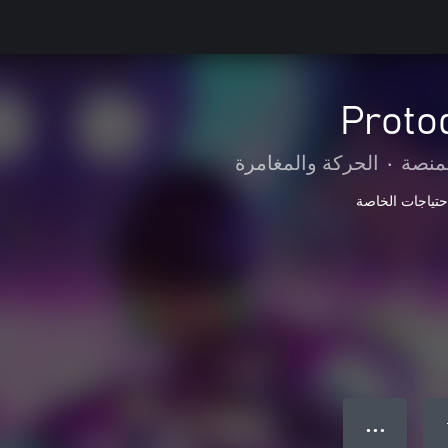
Proto
لمنصة
•
الحركة والمغامرة
● ● ●