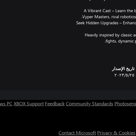
● A Vibrant Cast – Learn the
● Seek Hidden Upgrades – Enhanc
Heavily inspired by classic
fights, dynamic 
تاريخ الإصدار
٢٥‏/٥‏/٢٠٢٣
ws PC
XBOX Support
Feedback
Community Standards
Photosens
Contact Microsoft
Privacy & Cookies