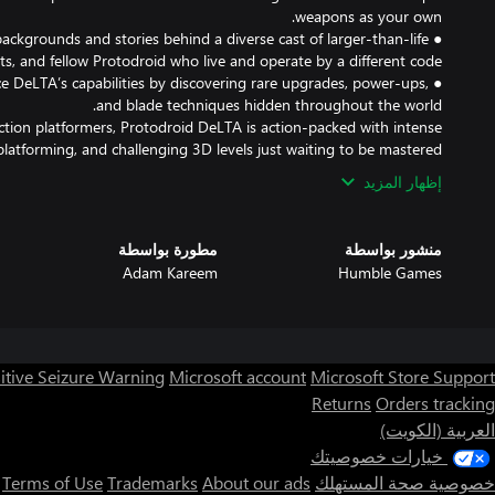
 backgrounds and stories behind a diverse cast of larger-than-life
e DeLTA’s capabilities by discovering rare upgrades, power-ups,
 action platformers, Protodroid DeLTA is action-packed with intense
platforming, and challenging 3D levels just waiting to be mastered.
إظهار المزيد
منشور بواسطة
مطورة بواسطة
Adam Kareem
Humble Games
itive Seizure Warning
Microsoft account
Microsoft Store Support
Returns
Orders tracking
العربية (الكويت)
خيارات خصوصيتك
خصوصية صحة المستهلك
About our ads
Trademarks
Terms of Use