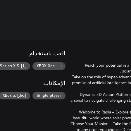
العب باستخدام
Reach your potential in a 
Series X|S
XBOX One
Take on the role of hyper-advan
promise of artificial intelligenc
الإمكانات
● Dynamic 3D Action Platform
Single player
إنجازات Xbox
arsenal to navigate challenging s
● Welcome to Radia – Explore 
● Choose Your Mission – Take the fi
in any order you choose. Defe