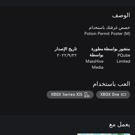
الوصف
Potion Permit Poster (M)
منشور بواسطة
مطورة
تاريخ الإصدار
PQube
٢٢‏/٩‏/٢٠٢٢
بواسطة
MassHive
Limited
Media
العب باستخدام
XBOX Series X|S
XBOX One
يعمل مع