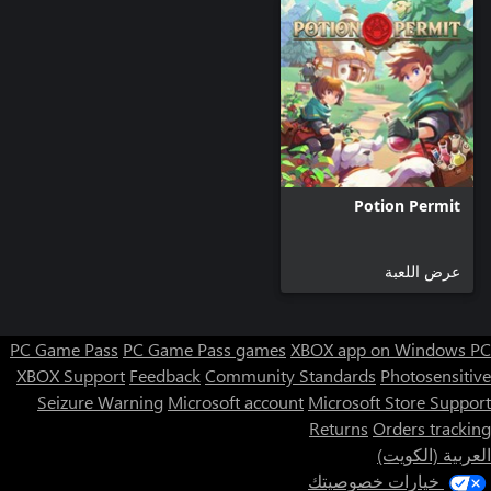
Potion Permit
عرض اللعبة
PC Game Pass
PC Game Pass games
XBOX app on Windows PC
XBOX Support
Feedback
Community Standards
Photosensitive
Seizure Warning
Microsoft account
Microsoft Store Support
Returns
Orders tracking
العربية (الكويت)
خيارات خصوصيتك