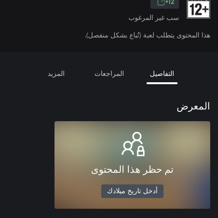
12+
سب غير المرغوب
هذا المحتوى يتطلب لعبة (تُباع بشكل منفصل).
التفاصيل
المراجعات
المزيد
المعرض
تم حظر هذا المحتوى
أدخل تاريخ ميلادك