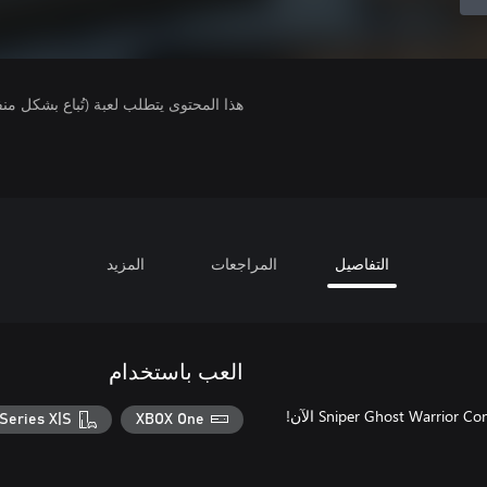
هذا المحتوى يتطلب لعبة (تُباع بشكل من
التفاصيل
المراجعات
المزيد
العب باستخدام
ابحث عن العدالة بطريقة مميزة! قم بتنزيل أحدث هيئات أسلحة Sniper Ghost Warrior Contracts الآن!
Series X|S
XBOX One