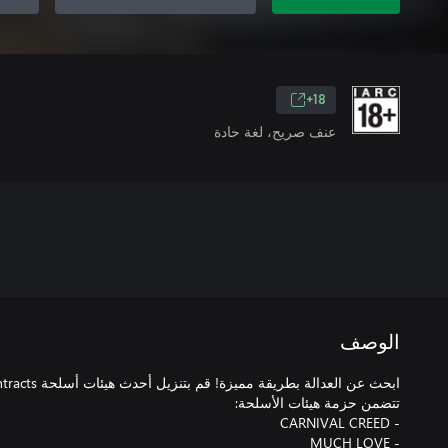
18+
عنف صريح، لغة حادة
الوصف