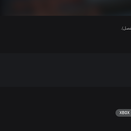
فصل).
XBOX 