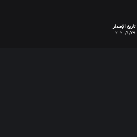
تاريخ الإصدار
٢٩‏/١‏/٢٠٢٠