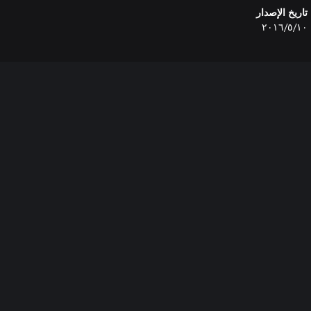
تاريخ الإصدار
١٠‏/٥‏/٢٠١٦