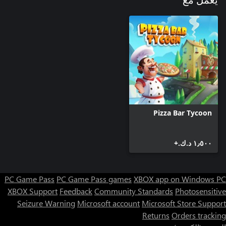
يعمل مع
Pizza Bar Tycoon
١٫٥٠٠ د.ك.‏+
PC Game Pass
PC Game Pass games
XBOX app on Windows PC
XBOX Support
Feedback
Community Standards
Photosensitive
Seizure Warning
Microsoft account
Microsoft Store Support
Returns
Orders tracking