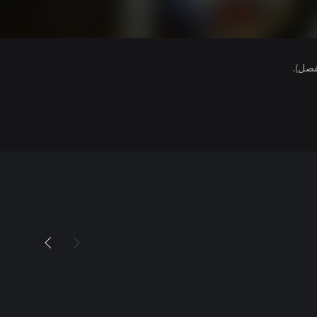
فصل).