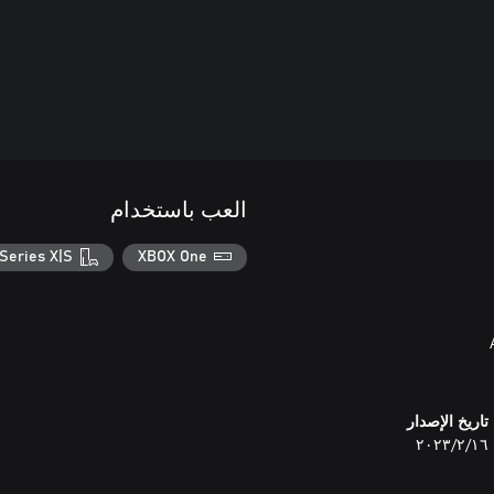
العب باستخدام
Series X|S
XBOX One
تاريخ الإصدار
١٦‏/٢‏/٢٠٢٣