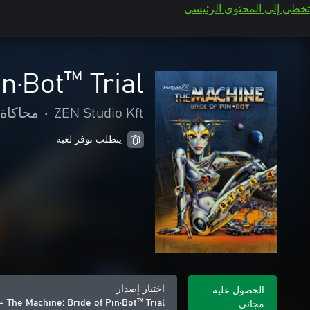
تخطي إلى المحتوى الرئيسي
n·Bot™️ Trial
ZEN Studio Kft
•
محاكاة
يتطلب توفر لعبة
اختيار إصدار
الحصول عليه
- The Machine: Bride of Pin·Bot™️ Trial
مجاني