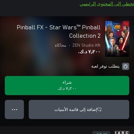
تخطي إلى المحتوى الرئيسي
Pinball FX - Star Wars™️ Pinball
Collection 2
ZEN Studio Kft
•
محاكاة
٧٫٢٠٠ د.ك.‏
يتطلب توفر لعبة
شراء
٧٫٢٠٠ د.ك.‏
إضافة إلى قائمة الأمنيات
● ● ●