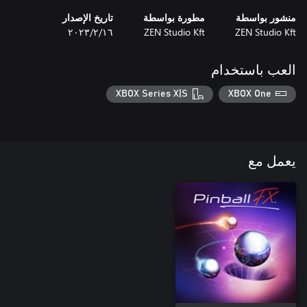
منشور بواسطة
مطورة بواسطة
تاريخ الإصدار
ZEN Studio Kft
ZEN Studio Kft
١٦‏/٢‏/٢٠٢٣
العب باستخدام
XBOX Series X|S
XBOX One
يعمل مع