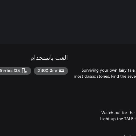
العب باستخدام
Surviving your own fairy tale,
Series X|S
XBOX One
most classic stories. Find the se