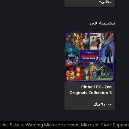
مجاني+
مضمنة في
Pinball FX - Zen
Originals Collection 3
٩٫٠٠٠ د.ك.‏
itive Seizure Warning
Microsoft account
Microsoft Store Support