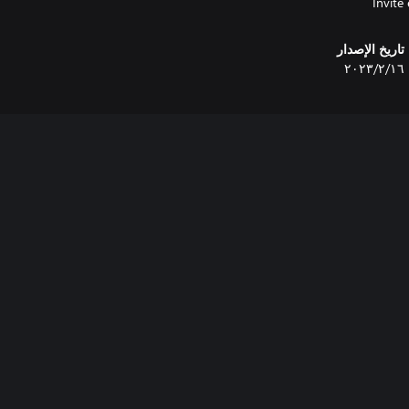
تاريخ الإصدار
١٦‏/٢‏/٢٠٢٣