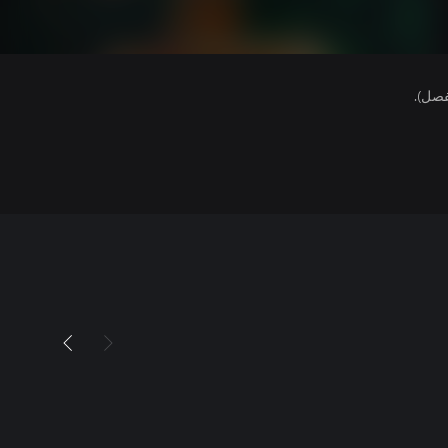
فصل).