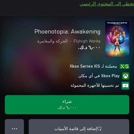
تخطي إلى المحتوى الرئيسي
Phoenotopia: Awakening
Flyhigh Works
•
الحركة والمغامرة
٦٫٠٠٠ د.ك.‏
محسّنة لـ Xbox Series X|S
Xbox Play في أي مكان
تم تحسينها للأجهزة المحمولة
شراء
٦٫٠٠٠ د.ك.‏
إضافة إلى قائمة الأمنيات
● ● ●