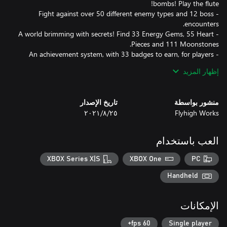
- Fight against over 50 different enemy types and 12 boss
- A world brimming with secrets! Find 33 Energy Gems, 55 Heart
- An achievement system, with 33 badges to earn, for players
إظهار المزيد
- Over 60 original songs ranging from mellow piano and
- A main campaign length estimated at 30 hours of playtime. 50
منشور بواسطة
تاريخ الإصدار
Flyhigh Works
٢٥‏/٨‏/٢٠٢١
Solve the great mystery of the Phoenix!
العب باستخدام
XBOX Series X|S
XBOX One
PC
Handheld
الإمكانات
60 fps+
Single player