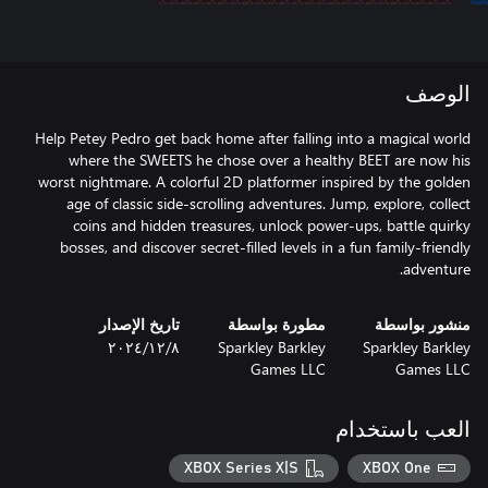
الوصف
Help Petey Pedro get back home after falling into a magical world
where the SWEETS he chose over a healthy BEET are now his
worst nightmare. A colorful 2D platformer inspired by the golden
age of classic side-scrolling adventures. Jump, explore, collect
coins and hidden treasures, unlock power-ups, battle quirky
bosses, and discover secret-filled levels in a fun family-friendly
adventure.
منشور بواسطة
مطورة بواسطة
تاريخ الإصدار
Sparkley Barkley
Sparkley Barkley
٨‏/١٢‏/٢٠٢٤
Games LLC
Games LLC
العب باستخدام
XBOX Series X|S
XBOX One