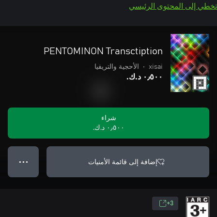
تخطي إلى المحتوى الرئيسي
PENTOMINON Transctiption
xisai
•
الأحجية والتريفيا
٠٫٥٠٠ د.ك.‏
شراء
٠٫٥٠٠ د.ك.‏
إضافة إلى قائمة الأمنيات
● ● ●
3+