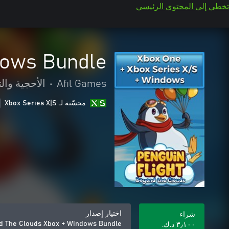
تخطي إلى المحتوى الرئيسي
dows Bundle
Afil Games
•
الأحجية والت
محسّنة لـ Xbox Series X|S
اختيار إصدار
شراء
nd The Clouds Xbox + Windows Bundle
٣٫١٠٠ د.ك.‏