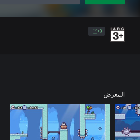
3+
المعرض