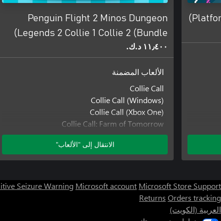
Penguin Flight 2 Minos Dungeon
Platfo
Legends 2 Collie 1 Collie 2 (Bundle)
١١٫٤٠٠ د.ك.‏
الألعاب المضمنة
Collie Call
Collie Call (Windows)
Collie Call (Xbox One)
Collie Call: Farm of Tomorrow
Collie Call: Farm of Tomorrow (Windows)
الانتقال إلى "الألعاب"
Collie Call: Farm of Tomorrow (Xbox One)
Legends Aligned: Minis in Conflict
Legends Aligned: Minis in Conflict (Windows)
Legends Aligned: Minis in Conflict (Xbox One)
itive Seizure Warning
Microsoft account
Microsoft Store Support
Penguin
Minos Dungeon
Returns
Orders tracking
Pen
Minos Dungeon (Windows)
العربية (الكويت)
Minos Dungeon (Xbox One)