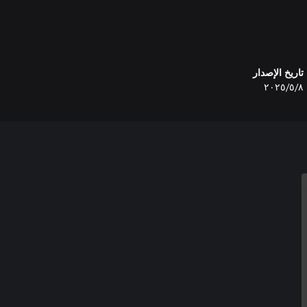
Grab each balloon. Overcom
تاريخ الإصدار
٨‏/٥‏/٢٠٢٥