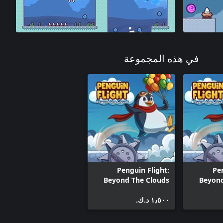
في هذه المجموعة
Penguin Flight:
Pen
Beyond The Clouds
Beyond
(Xbox One)
١٫٥٠٠ د.ك.‏