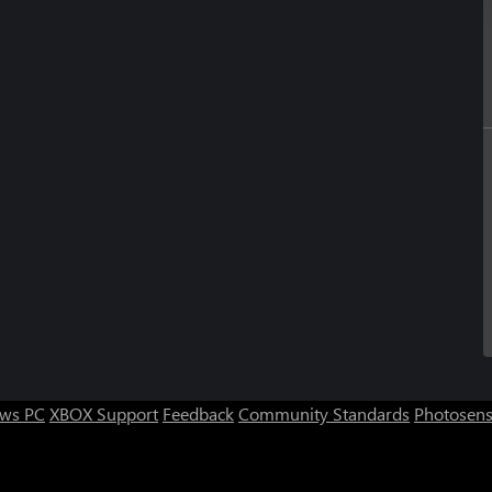
ws PC
XBOX Support
Feedback
Community Standards
Photosens