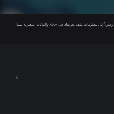
يتلقى ناشرو الألعاب التي تقوم بتشغيلها وصولاً إلى معلومات ملف تعريفك في Xbox والبيانات المقترنة بينما