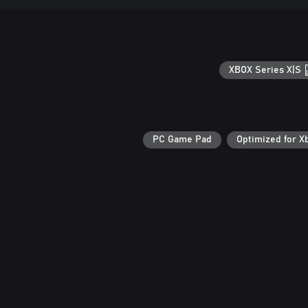
XBOX Series X|S
PC Game Pad
Optimized for X