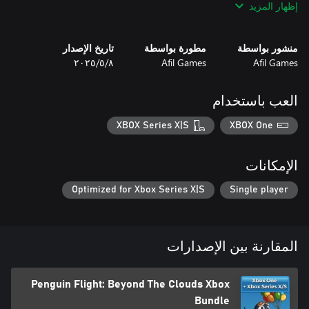
إظهار المزيد
منشور بواسطة
مطورة بواسطة
تاريخ الإصدار
Afil Games
Afil Games
٨‏/٥‏/٢٠٢٥
If you love games that balance challenge and fun, you'll fall for
العب باستخدام
Grab each balloon. Overcome every obstacle. Prove that even a
penguin can soar beyond the clouds!
XBOX Series X|S
XBOX One
الإمكانات
Optimized for Xbox Series X|S
Single player
المقارنة بين الإصدارات
Penguin Flight: Beyond The Clouds Xbox
Bundle