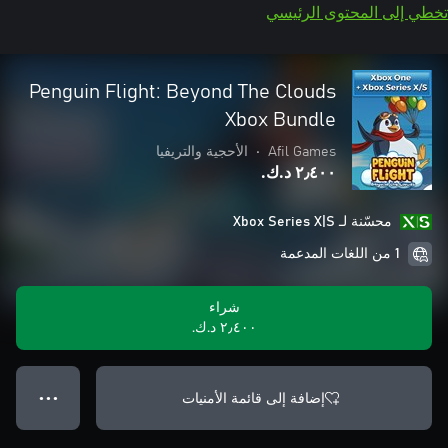
تخطي إلى المحتوى الرئيسي
Penguin Flight: Beyond The Clouds
Xbox Bundle
Afil Games
•
الأحجية والتريفيا
٢٫٤٠٠ د.ك.‏
محسّنة لـ Xbox Series X|S
1 من اللغات المدعمة
شراء
٢٫٤٠٠ د.ك.‏
إضافة إلى قائمة الأمنيات
● ● ●