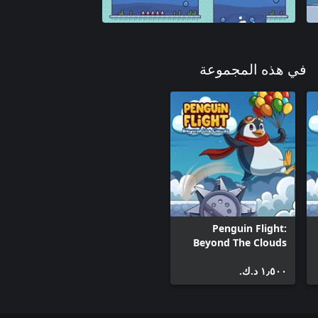
في هذه المجموعة
Penguin Flight:
Beyond The Clouds
(Xbox One)
١٫٥٠٠ د.ك.‏