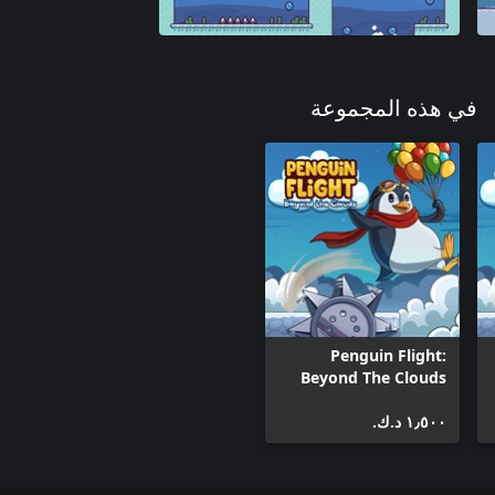
في هذه المجموعة
Penguin Flight:
Beyond The Clouds
(Xbox One)
١٫٥٠٠ د.ك.‏