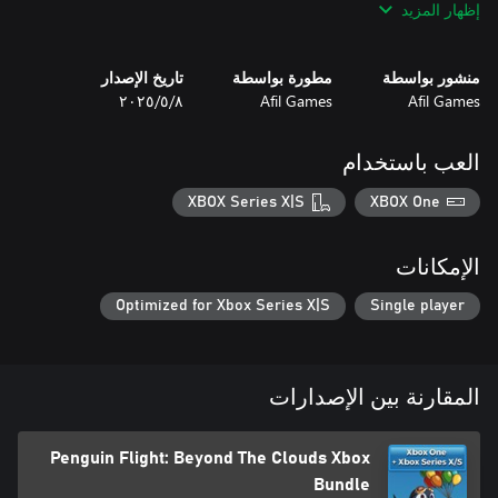
إظهار المزيد
منشور بواسطة
مطورة بواسطة
تاريخ الإصدار
Afil Games
Afil Games
٨‏/٥‏/٢٠٢٥
If you love games that balance challenge and fun, you'll fall for
العب باستخدام
Grab each balloon. Overcome every obstacle. Prove that even a
penguin can soar beyond the clouds!
XBOX Series X|S
XBOX One
الإمكانات
Optimized for Xbox Series X|S
Single player
المقارنة بين الإصدارات
Penguin Flight: Beyond The Clouds Xbox
Bundle