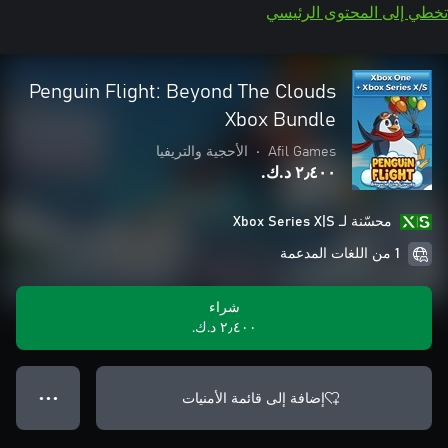
تخطي إلى المحتوى الرئيسي
Penguin Flight: Beyond The Clouds
Xbox Bundle
Afil Games
•
الأحجية والتريفيا
٢٫٤٠٠ د.ك.‏
محسّنة لـ Xbox Series X|S
1 من اللغات المدعمة
شراء
٢٫٤٠٠ د.ك.‏
إضافة إلى قائمة الأمنيات
● ● ●