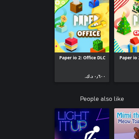
Paper io 2: Office DLC
Paper io 
٠٫٦٠٠ د.ك.‏
People also like