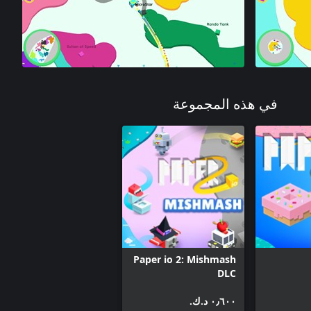
في هذه المجموعة
Paper io 2: Mishmash
DLC
٠٫٦٠٠ د.ك.‏