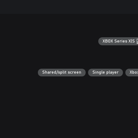
XBOX Series X|S
Shared/split screen
Single player