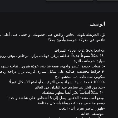
الوصف
-13 شكلاً متنوعاً جديداً: حافلة، برغر، دونات، براز، مرحاض، يوفو، ر
-9 خرائط مخصصة إضافية على شكل: سيارة، قارب، براز، دراجة رياضي