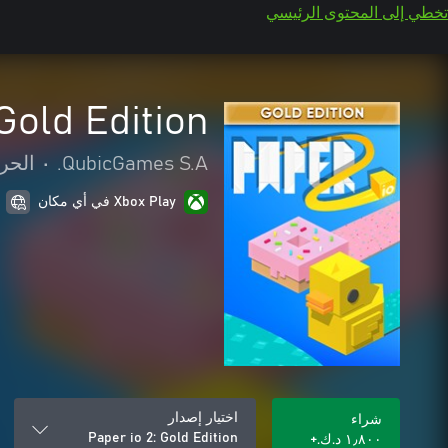
تخطي إلى المحتوى الرئيسي
Gold Edition
QubicGames S.A.
•
الحر
Xbox Play في أي مكان
اختيار إصدار
شراء
Paper io 2: Gold Edition
١٫٨٠٠ د.ك.‏+