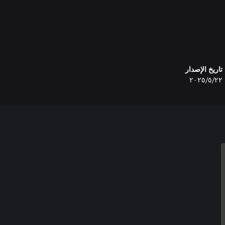
ك لتستولي عليها. انتبه! عندما
المساحة البيضاء التي كانت مملوكة
تاريخ الإصدار
٢٢‏/٥‏/٢٠٢٥