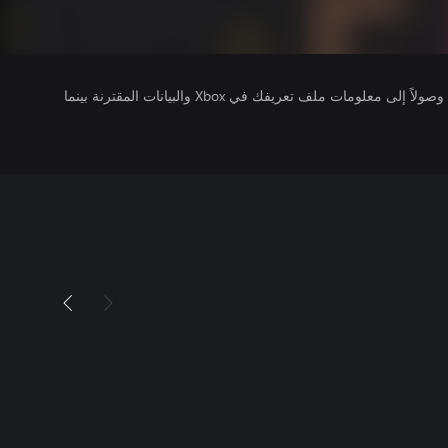
يتلقى ناشرو الألعاب التي تقوم بتشغيلها وصولاً إلى معلومات ملف تعريفك في Xbox والبيانات المقترنة بينما