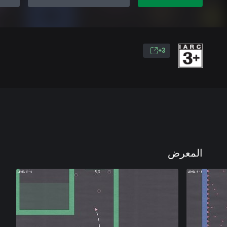
3+
المعرض