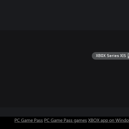
XBOX Series X|S
PC Game Pass
PC Game Pass games
XBOX app on Windo