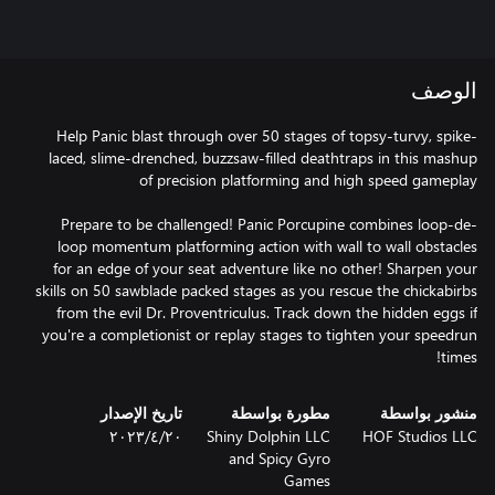
الوصف
Help Panic blast through over 50 stages of topsy-turvy, spike-
laced, slime-drenched, buzzsaw-filled deathtraps in this mashup
Prepare to be challenged! Panic Porcupine combines loop-de-
loop momentum platforming action with wall to wall obstacles
for an edge of your seat adventure like no other! Sharpen your
skills on 50 sawblade packed stages as you rescue the chickabirbs
from the evil Dr. Proventriculus. Track down the hidden eggs if
you're a completionist or replay stages to tighten your speedrun
times!
منشور بواسطة
مطورة بواسطة
تاريخ الإصدار
HOF Studios LLC
Shiny Dolphin LLC
٢٠‏/٤‏/٢٠٢٣
and Spicy Gyro
Games