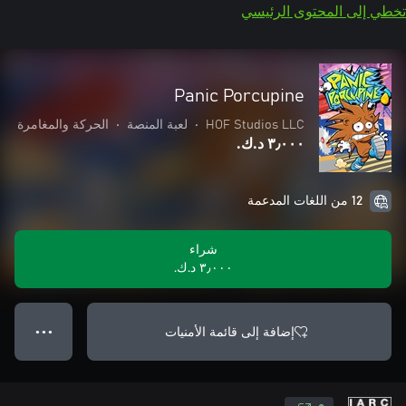
تخطي إلى المحتوى الرئيسي
Panic Porcupine
HOF Studios LLC
•
لعبة المنصة
•
الحركة والمغامرة
٣٫٠٠٠ د.ك.‏
12 من اللغات المدعمة
شراء
٣٫٠٠٠ د.ك.‏
إضافة إلى قائمة الأمنيات
● ● ●