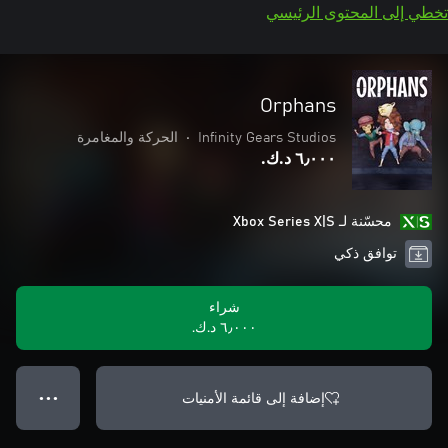
تخطي إلى المحتوى الرئيسي
Orphans
Infinity Gears Studios
•
الحركة والمغامرة
٦٫٠٠٠ د.ك.‏
محسّنة لـ Xbox Series X|S
توافق ذكي
شراء
٦٫٠٠٠ د.ك.‏
إضافة إلى قائمة الأمنيات
● ● ●