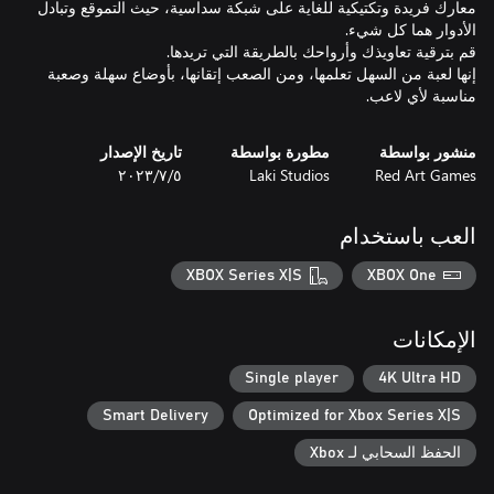
معارك فريدة وتكتيكية للغاية على شبكة سداسية، حيث التموقع وتبادل
إنها لعبة من السهل تعلمها، ومن الصعب إتقانها، بأوضاع سهلة وصعبة
مناسبة لأي لاعب.
منشور بواسطة
مطورة بواسطة
تاريخ الإصدار
Red Art Games
Laki Studios
٥‏/٧‏/٢٠٢٣
العب باستخدام
XBOX Series X|S
XBOX One
الإمكانات
Single player
4K Ultra HD
Smart Delivery
Optimized for Xbox Series X|S
الحفظ السحابي لـ Xbox