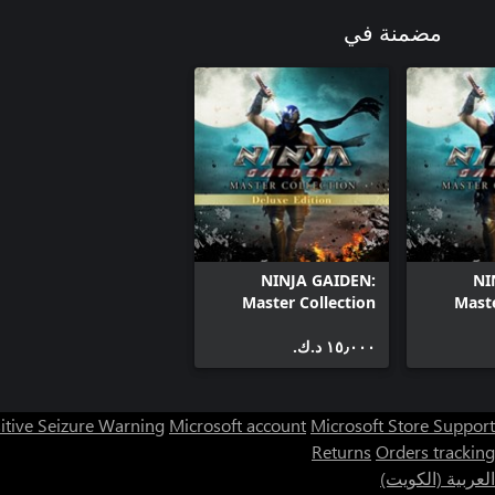
مضمنة في
NINJA GAIDEN:
NI
Master Collection
Maste
Deluxe Edition
١٥٫٠٠٠ د.ك.‏
itive Seizure Warning
Microsoft account
Microsoft Store Support
Returns
Orders tracking
العربية (الكويت)