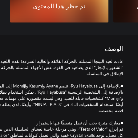
تم حظر هذا المحتوى
الوصف
عادت لعبة النينجا الممتلئة بالحركة الفائقة والعالية السرعة! تقدم اللعب
"الشعور بالإنجاز" الذي يضاهيه في القوة. عش الأجواء الممتلئة بالحركة ا
تم إدراج "Tests of Valor"، وهي مرحلة خاصة لعشاق السلسلة