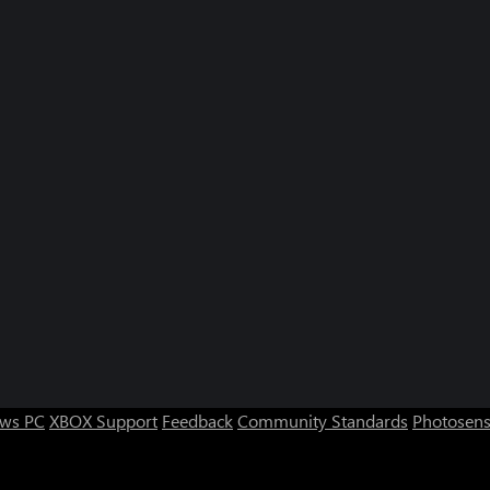
ws PC
XBOX Support
Feedback
Community Standards
Photosens