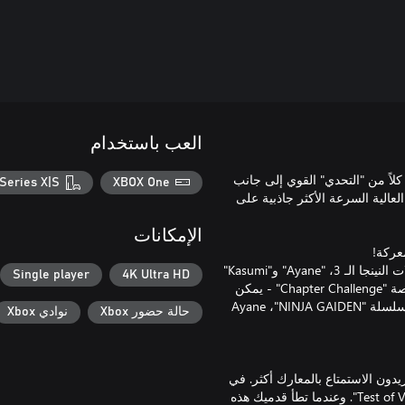
العب باستخدام
ة كلاً من "التحدي" القوي إلى جانب
Series X|S
XBOX One
لعالية السرعة الأكثر جاذبية على
الإمكانات
بالإضافة إلى الشخصية الرئيسية "Ryu Hayabusa"، يمكن استخدام بطلات النينجا الـ 3، "Ayane" و"Kasumi"
Single player
4K Ultra HD
و"Momiji" كشخصيات قابلة للعب. وهي ليست مقصورة على مهمات قصة "Chapter Challenge" - يمكن
أيضًا استخدام الشخصيات الـ 3 في "NINJA TRIALS". وأيضًا، لدى بطلة سلسلة "NINJA GAIDEN"‏، Ayane
حالة حضور Xbox
نوادي Xbox
 الذين يريدون الاستمتاع بالمعارك أكثر. في
كل فصل، توجد Crystal Skulls خفية والتي تعمل كبوابات لمناطق "Test of Valor". وعندما تطأ قدميك هذه