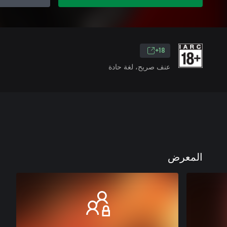
18+
عنف صريح، لغة حادة
المعرض