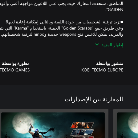
وعن طريق جمع "Scarabs
والمزيد، يمكن للاعبين فتح weapons 
نفذتها لمرات اللعب الثانية والمتتالية. من بين الحركات التي يمكن فت
إظهار المزيد
منشور بواسطة
مطورة بواسطة
 TECMO GAMES
KOEI TECMO EUROPE
ملاحظة: إذا كنت تستخدم Windows® 11، فستتوافق
ملاحظة: للتعرف على تفاصيل متعلقة بإصدار الكمبيوتر، الرجاء زيارة ا
المقارنة بين الإصدارات