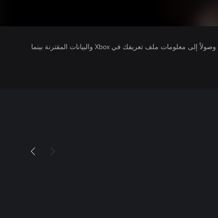
يتلقى ناشرو الألعاب التي تقوم بتشغيلها وصولاً إلى معلومات ملف تعريفك في Xbox والبيانات المقترنة بينما