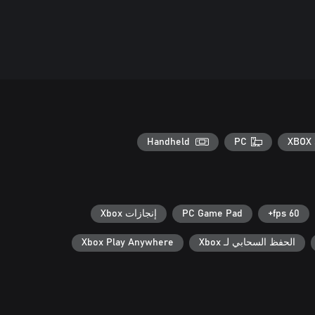
Handheld
PC
XBOX 
60 fps+
PC Game Pad
إنجازات Xbox
الحفظ السحابي لـ Xbox
Xbox Play Anywhere