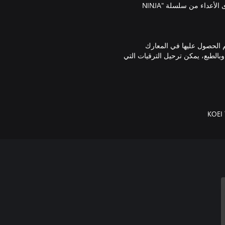
المناطق، ستحدث المعارك حيث يجب على اللاعبين مواجهة أعتى وأقوى الأعداء من سلسلة "NINJA
Golden " الخفية، باستخدام "Karma" التي يتم الحصول عليها في المعارك
جديدة وninpo لترقية شخصياتهم. وبالطبع، يمكن ترحيل الترقيات التي
حها، توجد حركات جديدة في السلسلة،
مثل، "Cicada Surge"، والتي تتيح لك تفادي أي هجوم من العدو و"Meditation"، والتي تتيح لك استهلاك
ملاحظة: هذا المنتج مدرج في "NINJA GAIDEN: Master Collection" و"NINJA GAIDEN: Master Collection
KOEI
 متطلبات إصدار الكمبيوتر مع متطلبات نظام
لموقع الرسمي.